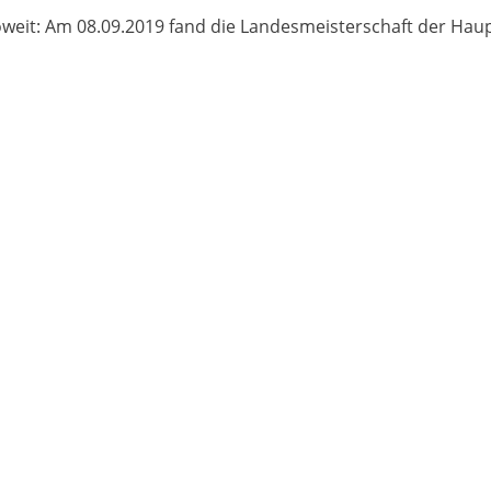
eit: Am 08.09.2019 fand die Landesmeisterschaft der Hau
L...
ule Nagel...
TROPHY WEINHEIM