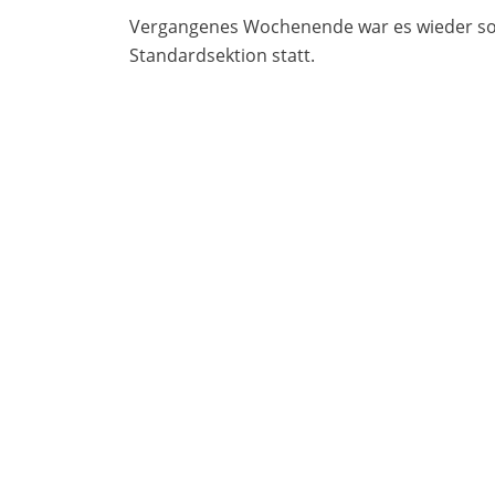
Vergangenes Wochenende war es wieder sow
Standardsektion statt.
02.09.2019
FEUERTAUFE AUF DEM SOMMERBAL
Feuertaufe auf dem Sommerball der Tanzsch
16.07.2019
DANCECOMP WUPPERTAL / TBW-