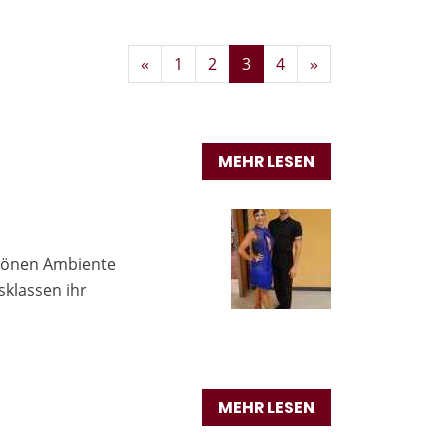
Zurück
Weiter
«
1
2
3
4
»
MEHR LESEN
chönen Ambiente
sklassen ihr
MEHR LESEN