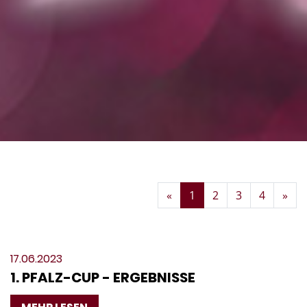
Zurück
Wei
«
1
2
3
4
»
17.06.2023
1. PFALZ-CUP - ERGEBNISSE