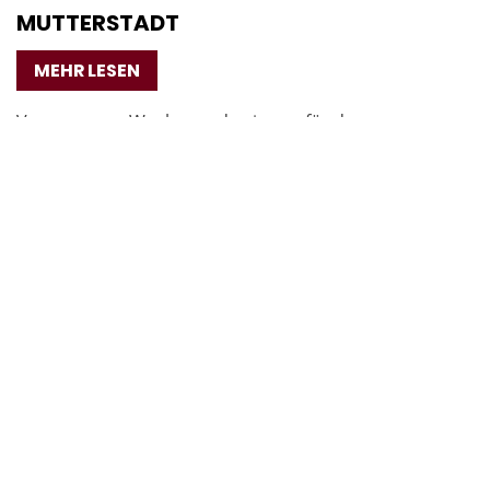
MUTTERSTADT
MEHR LESEN
Vergangenes Wochenende ging es für das
Mutterstadter Paar Jean-Pierre Yöndemli und Saskia
Maria Skupin nach Hermeskeil zur Landesmeisterschaft
Standard.
05.09.2022
TÜBINGEN TANZT 2022 - SILBER FÜR DAS