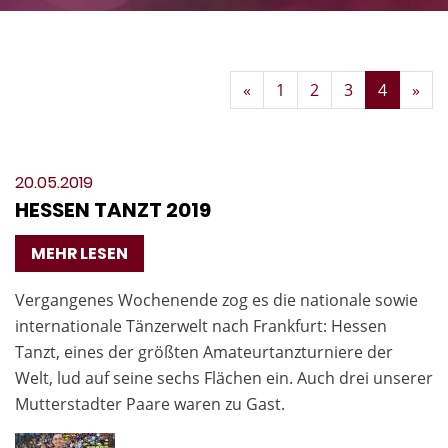
Zurück
Wei
«
1
2
3
4
»
20.05.2019
HESSEN TANZT 2019
MEHR LESEN
Vergangenes Wochenende zog es die nationale sowie
internationale Tänzerwelt nach Frankfurt: Hessen
Tanzt, eines der größten Amateurtanzturniere der
Welt, lud auf seine sechs Flächen ein. Auch drei unserer
Mutterstadter Paare waren zu Gast.