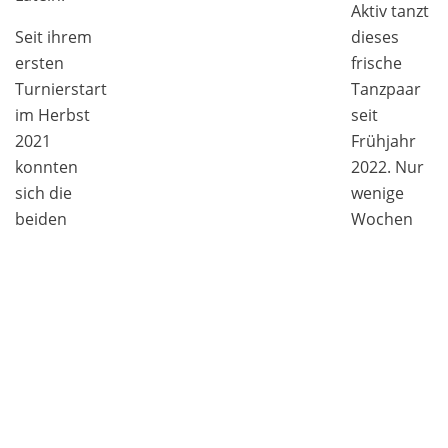
Aktiv tanzt
Seit ihrem
dieses
ersten
frische
Turnierstart
Tanzpaar
im Herbst
seit
2021
Frühjahr
konnten
2022. Nur
sich die
wenige
beiden
Wochen
einige
nach
Treppchenplätze
ihrem
ertanzen.
ersten
Das
Start
Tanzcasino
konnte
blickt
sich das
gespannt
Tanzpaar
auf diese
auch