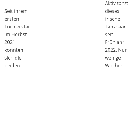
Aktiv tanzt
Seit ihrem
dieses
ersten
frische
Turnierstart
Tanzpaar
im Herbst
seit
2021
Frühjahr
konnten
2022. Nur
sich die
wenige
beiden
Wochen
einige
nach
Treppchenplätze
ihrem
ertanzen.
ersten
Das
Start
Tanzcasino
konnte
blickt
sich das
gespannt
Tanzpaar
auf diese
auch