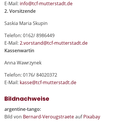
E-Mail:
in
fo@tcf-mutte
rstadt.de
2. Vorsitzende
Saskia Maria Skupin
Telefon: 0162/ 8986449
E-Mail:
2.vor
stand@tcf-mutte
rstadt.de
Kassenwartin
Anna Wawrzynek
Telefon: 0176/ 84020372
E-Mail:
kas
se@tcf-mutte
rstadt.de
Bildnachweise
argentine-tango:
Bild von
Bernard-Verougstraete
auf
Pixabay