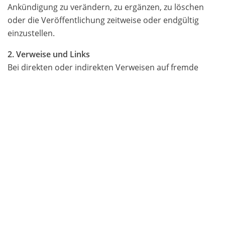
Ankündigung zu verändern, zu ergänzen, zu löschen
oder die Veröffentlichung zeitweise oder endgültig
einzustellen.
2. Verweise und Links
Bei direkten oder indirekten Verweisen auf fremde
Webseiten (Hyperlinks), die außerhalb des
Verantwortungsbereiches des Autors liegen, würde
eine Haftungsverpflichtung ausschließlich in dem Fall in
Kraft treten, in dem der Autor von den Inhalten
Kenntnis hat und es ihm technisch möglich und
zumutbar wäre, die Nutzung im Falle rechtswidriger
Inhalte zu verhindern.
Der Autor erklärt hiermit ausdrücklich, dass zum
Zeitpunkt der Linksetzung keine illegalen Inhalte auf
den zu verlinkenden Seiten erkennbar waren. Auf die
aktuelle und zukünftige Gestaltung, die Inhalte oder die
Urheberschaft der verlinkten/verknüpften Seiten hat