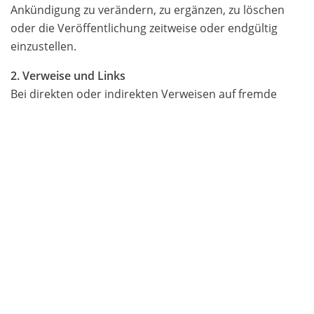
Ankündigung zu verändern, zu ergänzen, zu löschen
oder die Veröffentlichung zeitweise oder endgültig
einzustellen.
2. Verweise und Links
Bei direkten oder indirekten Verweisen auf fremde
Webseiten (Hyperlinks), die außerhalb des
Verantwortungsbereiches des Autors liegen, würde
eine Haftungsverpflichtung ausschließlich in dem Fall in
Kraft treten, in dem der Autor von den Inhalten
Kenntnis hat und es ihm technisch möglich und
zumutbar wäre, die Nutzung im Falle rechtswidriger
Inhalte zu verhindern.
Der Autor erklärt hiermit ausdrücklich, dass zum
Zeitpunkt der Linksetzung keine illegalen Inhalte auf
den zu verlinkenden Seiten erkennbar waren. Auf die
aktuelle und zukünftige Gestaltung, die Inhalte oder die
Urheberschaft der verlinkten/verknüpften Seiten hat