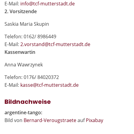
E-Mail:
in
fo@tcf-mutte
rstadt.de
2. Vorsitzende
Saskia Maria Skupin
Telefon: 0162/ 8986449
E-Mail:
2.vor
stand@tcf-mutte
rstadt.de
Kassenwartin
Anna Wawrzynek
Telefon: 0176/ 84020372
E-Mail:
kas
se@tcf-mutte
rstadt.de
Bildnachweise
argentine-tango:
Bild von
Bernard-Verougstraete
auf
Pixabay