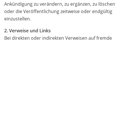
Ankündigung zu verändern, zu ergänzen, zu löschen
oder die Veröffentlichung zeitweise oder endgültig
einzustellen.
2. Verweise und Links
Bei direkten oder indirekten Verweisen auf fremde
Webseiten (Hyperlinks), die außerhalb des
Verantwortungsbereiches des Autors liegen, würde
eine Haftungsverpflichtung ausschließlich in dem Fall in
Kraft treten, in dem der Autor von den Inhalten
Kenntnis hat und es ihm technisch möglich und
zumutbar wäre, die Nutzung im Falle rechtswidriger
Inhalte zu verhindern.
Der Autor erklärt hiermit ausdrücklich, dass zum
Zeitpunkt der Linksetzung keine illegalen Inhalte auf
den zu verlinkenden Seiten erkennbar waren. Auf die
aktuelle und zukünftige Gestaltung, die Inhalte oder die
Urheberschaft der verlinkten/verknüpften Seiten hat