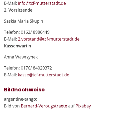
E-Mail:
in
fo@tcf-mutte
rstadt.de
2. Vorsitzende
Saskia Maria Skupin
Telefon: 0162/ 8986449
E-Mail:
2.vor
stand@tcf-mutte
rstadt.de
Kassenwartin
Anna Wawrzynek
Telefon: 0176/ 84020372
E-Mail:
kas
se@tcf-mutte
rstadt.de
Bildnachweise
argentine-tango:
Bild von
Bernard-Verougstraete
auf
Pixabay