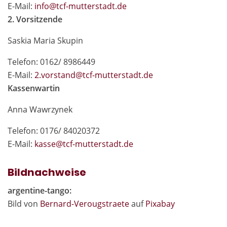
E-Mail:
in
fo@tcf-mutte
rstadt.de
2. Vorsitzende
Saskia Maria Skupin
Telefon: 0162/ 8986449
E-Mail:
2.vor
stand@tcf-mutte
rstadt.de
Kassenwartin
Anna Wawrzynek
Telefon: 0176/ 84020372
E-Mail:
kas
se@tcf-mutte
rstadt.de
Bildnachweise
argentine-tango:
Bild von
Bernard-Verougstraete
auf
Pixabay