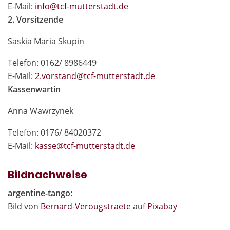
E-Mail:
in
fo@tcf-mutte
rstadt.de
2. Vorsitzende
Saskia Maria Skupin
Telefon: 0162/ 8986449
E-Mail:
2.vor
stand@tcf-mutte
rstadt.de
Kassenwartin
Anna Wawrzynek
Telefon: 0176/ 84020372
E-Mail:
kas
se@tcf-mutte
rstadt.de
Bildnachweise
argentine-tango:
Bild von
Bernard-Verougstraete
auf
Pixabay