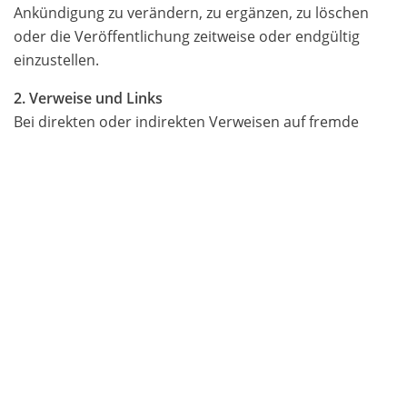
Ankündigung zu verändern, zu ergänzen, zu löschen
oder die Veröffentlichung zeitweise oder endgültig
einzustellen.
2. Verweise und Links
Bei direkten oder indirekten Verweisen auf fremde
Webseiten (Hyperlinks), die außerhalb des
Verantwortungsbereiches des Autors liegen, würde
eine Haftungsverpflichtung ausschließlich in dem Fall in
Kraft treten, in dem der Autor von den Inhalten
Kenntnis hat und es ihm technisch möglich und
zumutbar wäre, die Nutzung im Falle rechtswidriger
Inhalte zu verhindern.
Der Autor erklärt hiermit ausdrücklich, dass zum
Zeitpunkt der Linksetzung keine illegalen Inhalte auf
den zu verlinkenden Seiten erkennbar waren. Auf die
aktuelle und zukünftige Gestaltung, die Inhalte oder die
Urheberschaft der verlinkten/verknüpften Seiten hat