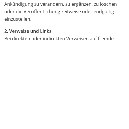
Ankündigung zu verändern, zu ergänzen, zu löschen
oder die Veröffentlichung zeitweise oder endgültig
einzustellen.
2. Verweise und Links
Bei direkten oder indirekten Verweisen auf fremde
Webseiten (Hyperlinks), die außerhalb des
Verantwortungsbereiches des Autors liegen, würde
eine Haftungsverpflichtung ausschließlich in dem Fall in
Kraft treten, in dem der Autor von den Inhalten
Kenntnis hat und es ihm technisch möglich und
zumutbar wäre, die Nutzung im Falle rechtswidriger
Inhalte zu verhindern.
Der Autor erklärt hiermit ausdrücklich, dass zum
Zeitpunkt der Linksetzung keine illegalen Inhalte auf
den zu verlinkenden Seiten erkennbar waren. Auf die
aktuelle und zukünftige Gestaltung, die Inhalte oder die
Urheberschaft der verlinkten/verknüpften Seiten hat