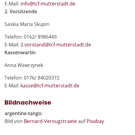
E-Mail:
in
fo@tcf-mutte
rstadt.de
2. Vorsitzende
Saskia Maria Skupin
Telefon: 0162/ 8986449
E-Mail:
2.vor
stand@tcf-mutte
rstadt.de
Kassenwartin
Anna Wawrzynek
Telefon: 0176/ 84020372
E-Mail:
kas
se@tcf-mutte
rstadt.de
Bildnachweise
argentine-tango:
Bild von
Bernard-Verougstraete
auf
Pixabay