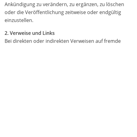
Ankündigung zu verändern, zu ergänzen, zu löschen
oder die Veröffentlichung zeitweise oder endgültig
einzustellen.
2. Verweise und Links
Bei direkten oder indirekten Verweisen auf fremde
Webseiten (Hyperlinks), die außerhalb des
Verantwortungsbereiches des Autors liegen, würde
eine Haftungsverpflichtung ausschließlich in dem Fall in
Kraft treten, in dem der Autor von den Inhalten
Kenntnis hat und es ihm technisch möglich und
zumutbar wäre, die Nutzung im Falle rechtswidriger
Inhalte zu verhindern.
Der Autor erklärt hiermit ausdrücklich, dass zum
Zeitpunkt der Linksetzung keine illegalen Inhalte auf
den zu verlinkenden Seiten erkennbar waren. Auf die
aktuelle und zukünftige Gestaltung, die Inhalte oder die
Urheberschaft der verlinkten/verknüpften Seiten hat